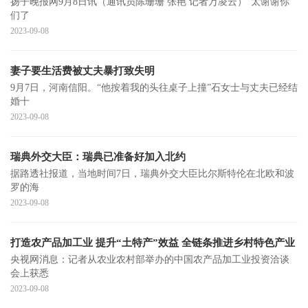
扬子晚报网9月8日讯（通讯员陈珊珊 张艳 记者万凌云）“太谢谢你
们了
2023-09-08
妻子要生活费被丈夫暴打致失明
9月7日，河南信阳。“他按着我的头往桌子上撞”石女士与丈夫已经结
婚十
2023-09-08
瑞典外交大臣：瑞典已准备好加入北约
据路透社报道，当地时间7日，瑞典外交大臣比尔斯特伦在北欧和波
罗的海
2023-09-08
打造农产品加工业 提升“土特产”效益 全链条推进乡村特色产业
央视网消息：记者从农业农村部举办的中国农产品加工业投资洽谈
会上获悉
2023-09-08