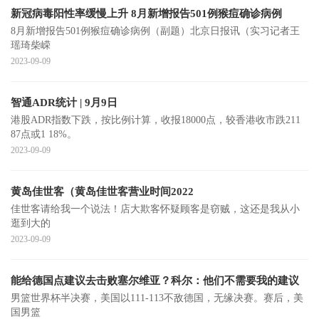
新冠病毒阳性率缓慢上升 8月新增报告501例猴痘确诊病例
8月新增报告501例猴痘确诊病例（副题）北京日报讯（实习记者王
瑶琦柴嵘
2023-09-09
智通ADR统计 | 9月9日
港股ADR指数下跌，按比例计算，收报18000点，较香港收市跌211
87点或1 18%。
2023-09-09
黄岛佳世客（黄岛佳世客营业时间2022
佳世客请给我一个说法！店大欺客怀疑顾客是窃贼，这还是我从小
逛到大的
2023-09-09
能给德国点建议去击败塞尔维亚？科尔：他们不需要我的建议
男篮世界杯半决赛，美国以111-113不敌德国，无缘决赛。赛后，美
国男篮