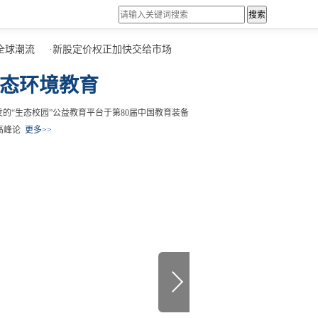
搜索
潮流
·
新股定价权正加快交给市场
·
陕西城固：柑桔飘香迎丰收
·
快
生态环境教育
的“生态校园”公益教育平台于第80届中国教育装备
高峰论
更多>>