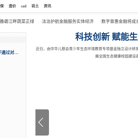
保
造价
cad
岩土
资讯
砻江畔蔬菜正绿
·
法治护航金融服务实体经济
·
数字普惠金融将成全球
科技创新 赋能
近日，由中华儿慈会青少年生态环境教育专项基金独立设计研发
综合消息：国际社会严重关切苏丹局势 呼吁通过对话恢复宪法秩序
展全国生态健康校园建设