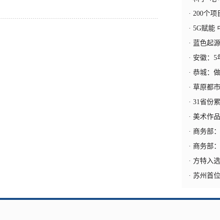
·
200个项
·
5G赋能
·
蓝色起源
·
安徽：5
·
恭城：做
·
草原都市
·
31省份
·
美术作品中
·
商务部：
·
商务部：上
·
方特入
·
苏州首位