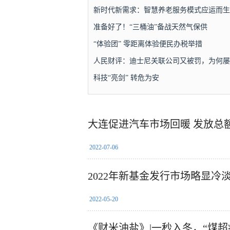
新时代新需求：智慧养老服务模式应运而生
准备好了！“三桶油”备战天然气保供
“体验团” 零距离体验便民办税举措
人民财评：迪士尼关联公司又被罚，为何屡
治护航金融服务实体经济
科技“亮剑” 转危为安
大连促进汽车市场回暖 发放总
2022-07-06
2022年新基金发行市场略显冷
2022-05-20
《财米油盐》|一秒入冬，“煤超