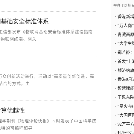
举办 112 场
·
香港新增
网基础安全标准体系
·
“万人岗
日，工信部发布《物联网基础安全标准体系建设指南
·
青藏高
明确物联网终端、网关
·
“大学生
·
郑若骅：
·
首发“上
·
额济纳旗
创业万众创新活动举行。活动以“高质量创新创造，高
·
香港9月
结合的方式，主
·
智慧赋能
·
王恩东
·
“星火·链
计算优越性
·
“大国巨匠
名物理学期刊《物理评论快报》同时发表了中国科学技
·
92万平
比特的可编程超导
·
科学“吃