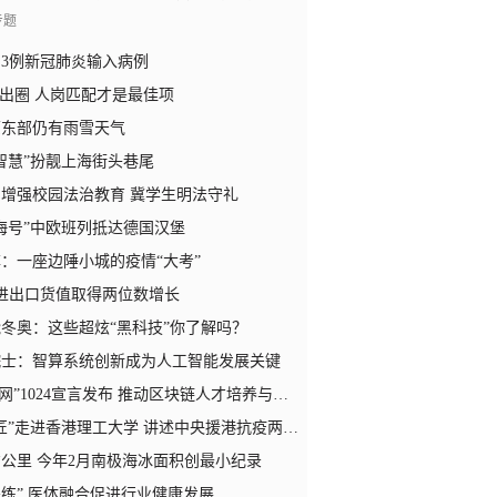
专题
3例新冠肺炎输入病例
”出圈 人岗匹配才是最佳项
原东部仍有雨雪天气
智慧”扮靓上海街头巷尾
增强校园法治教育 冀学生明法守礼
海号”中欧班列抵达德国汉堡
：一座边陲小城的疫情“大考”
进出口货值取得两位数增长
冬奥：这些超炫“黑科技”你了解吗？
院士：智算系统创新成为人工智能发展关键
网”1024宣言发布 推动区块链人才培养与产业融合
”走进香港理工大学 讲述中央援港抗疫两院项目背后故事
方公里 今年2月南极海冰面积创最小纪录
+练” 医体融合促进行业健康发展