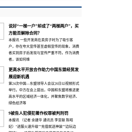
说好“一梯一户”却成了“两梯两户”，买
方能否解除合同？
本报讯 一些开发商在卖房子时为了吸引客
户，存在夸大宣传甚至虚假宣传的现象，消费
者买到房子后发现与宣传严重不符。作为消费
者，该如何维
更高水平开放合作助力中国东盟经贸发
展迎新机遇
第24次中国—东盟领导人会议26日以视频形式
举行。中方在会上提出，中国和东盟将推进更
高水平的区域经济一体化，并聚焦数字经济、
绿色经济等
9被告人犯侵犯著作权罪被判刑罚
本报讯 （记者 余建华 通讯员 李亚联 陈昭
妃）“进服火速升级”“充值就送神装”“边玩边