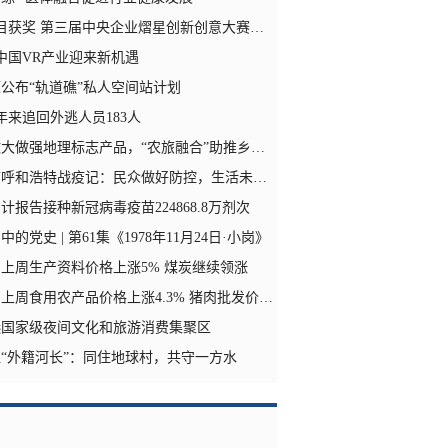
目获奖 第三届中央企业熠星创新创意大赛圆满落幕
 中国VR产业迎来新机遇
公布“轨道礁”私人空间站计划
年来追回外逃人员183人
大做强地理标志产品，“农旅融合”助推乡村振兴
呼和浩特战疫记：民众做好防控，生活未受冲击
累计报告接种新冠病毒疫苗224868.8万剂次
的党史 | 第61集《1978年11月24日·小岗》
上周生产资料价格上涨5% 煤炭继续领涨
周食用农产品价格上涨4.3% 猪肉批发价涨9.7%
选国家级夜间文化和旅游消费集聚区
“外籍河长”：同住地球村，共守一方水