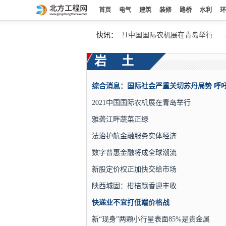
首页
电气
建筑
装修
路桥
水利
环
 呼吁通过对话恢复宪法秩序
·
快讯：
2021中国国际农机展在青岛举行
·
雅
岩土
2021中国国际农机展在青岛举行
雅砻江畔蔬菜正绿
法治护航金融服务实体经济
数字普惠金融将成全球潮流
新股定价权正加快交给市场
陕西城固：柑桔飘香迎丰收
快递业不宜打低端价格战
新“现身”两颗小行星表面85%是贵金属