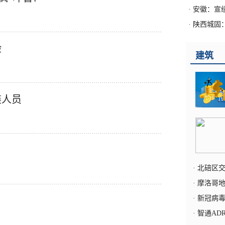
·
安徽：宣
·
陕西城固
险
建筑
装人员
·
北碚区交
·
摩洛哥地
·
新冠病毒
·
智通ADR