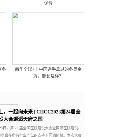
保价
京冬
新华全媒+｜中国选手拿过的冬奥金
牌，都长啥样？
上，一起向未来 | CHCC2023第24届全
设大会邂逅天府之国
月25日，第 23 届全国医院建设大会暨国际医院建设、
展览会在所有行业同仁的支持下圆满闭幕。本次大会