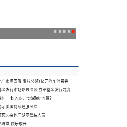
综合消息：国际社会严重关
汽车市场回暖 发放总额1亿元汽车消费券
新基金发行市场略显冷淡 券结基金发行力度不减
》|一秒入冬，“煤超疯”咋管？
警示美国持续通胀风险
打死85名也门胡塞武装人员
彩课堂 快乐成长