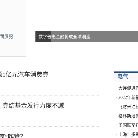
罚屡犯
数字普惠金融将成全球潮流
额1亿元汽车消费券
电气
·
大连促进
·
2022年
淡 券结基金发行力度不减
·
《财米油盐
·
格林斯潘
·
多国联军
·
上海：多
疯”咋管？