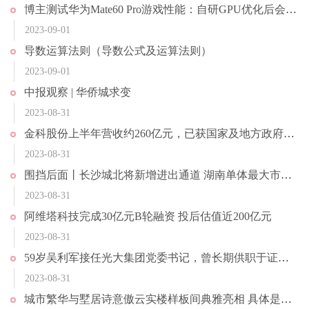
博主测试华为Mate60 Pro游戏性能：自研GPU优化后会更好
2023-09-01
导数运算法则（导数公式及运算法则）
2023-09-01
中报观察 | 华侨城求变
2023-08-31
金科股份上半年营收约260亿元，已获国家及地方政府专项借款额度超37亿元
2023-08-31
围挡后面丨长沙城北将新增进出通道 湖南单体最大市政斜拉桥2024年底建成通车
2023-08-31
阿维塔科技完成30亿元B轮融资 投后估值近200亿元
2023-08-31
59岁吴利军接任光大集团党委书记，曾长期供职于证监系统
2023-08-31
城市繁华与墅居诗意傲云实楼样板间典雅亮相 具体是什么情况?