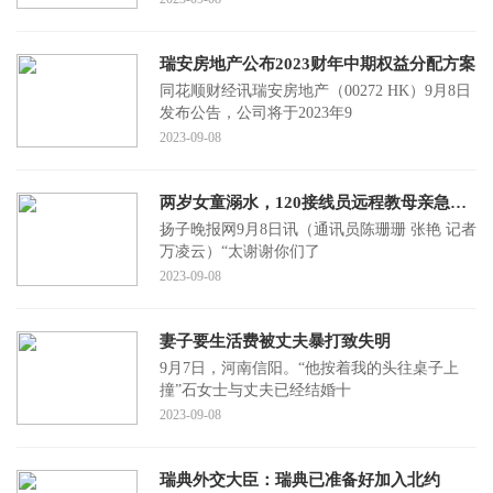
瑞安房地产公布2023财年中期权益分配方案
同花顺财经讯瑞安房地产（00272 HK）9月8日
发布公告，公司将于2023年9
2023-09-08
两岁女童溺水，120接线员远程教母亲急救，孩子转危为安
扬子晚报网9月8日讯（通讯员陈珊珊 张艳 记者
万凌云）“太谢谢你们了
2023-09-08
妻子要生活费被丈夫暴打致失明
9月7日，河南信阳。“他按着我的头往桌子上
撞”石女士与丈夫已经结婚十
2023-09-08
瑞典外交大臣：瑞典已准备好加入北约