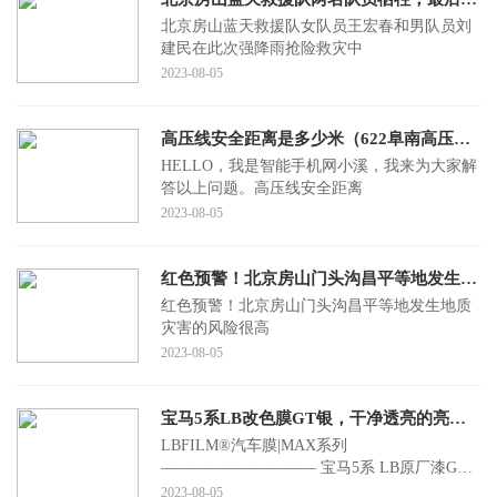
北京房山蓝天救援队女队员王宏春和男队员刘
建民在此次强降雨抢险救灾中
2023-08-05
高压线安全距离是多少米（622阜南高压线电击事件简介）
HELLO，我是智能手机网小溪，我来为大家解
答以上问题。高压线安全距离
2023-08-05
红色预警！北京房山门头沟昌平等地发生地质灾害的风险很高
红色预警！北京房山门头沟昌平等地发生地质
灾害的风险很高
2023-08-05
宝马5系LB改色膜GT银，干净透亮的亮面光感
LBFILM®汽车膜|MAX系列
—————————— 宝马5系 LB原厂漆GT
银-SC
2023-08-05