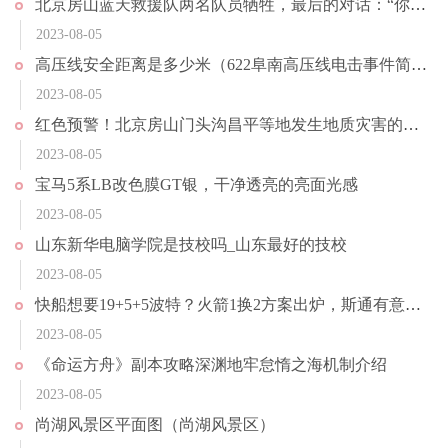
北京房山蓝天救援队两名队员牺牲，最后的对话：“你把救生圈套上”，家属拒绝接受捐款：尊重他们的愿望
2023-08-05
高压线安全距离是多少米（622阜南高压线电击事件简介）
2023-08-05
红色预警！北京房山门头沟昌平等地发生地质灾害的风险很高
2023-08-05
宝马5系LB改色膜GT银，干净透亮的亮面光感
2023-08-05
山东新华电脑学院是技校吗_山东最好的技校
2023-08-05
快船想要19+5+5波特？火箭1换2方案出炉，斯通有意鲍科比
2023-08-05
《命运方舟》副本攻略深渊地牢怠惰之海机制介绍
2023-08-05
尚湖风景区平面图（尚湖风景区）