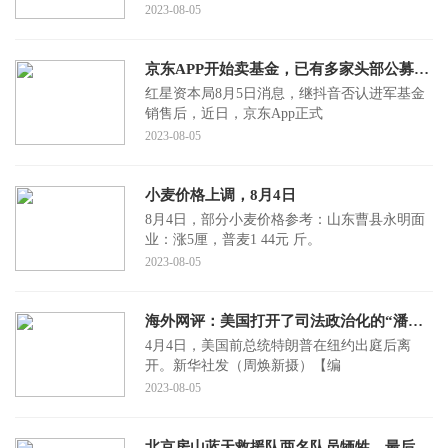
2023-08-05
京东APP开始卖基金，已有多家头部公募入驻
红星资本局8月5日消息，继抖音否认进军基金
销售后，近日，京东App正式
2023-08-05
小麦价格上调，8月4日
8月4日，部分小麦价格参考：山东曹县永明面
业：涨5厘，普麦1 44元 斤。
2023-08-05
海外网评：美国打开了司法政治化的“潘多拉魔盒”
4月4日，美国前总统特朗普在纽约出庭后离
开。新华社发（周焕新摄）【编
2023-08-05
北京房山蓝天救援队两名队员牺牲，最后的对话：“你把救生圈套上”，家属拒绝接受捐款：尊重他们的愿望