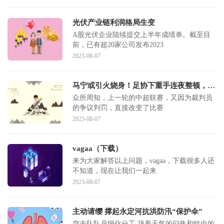
光伏产业链利润格局生变
A股光伏企业陆续提交上半年成绩单。截至目
前，已有超20家公司发布2023
2023-08-07
马宁或引火烧身！足协下重手连夜整顿，名记披露新进展，拍手叫好
众所周知，上一轮的中超联赛，又因为裁判员
的争议判罚，直接改变了比赛
2023-08-07
vagaa（下载）
来为大家解答以上问题，vagaa，下载很多人还
不知道，现在让我们一起来
2023-08-07
主动请缨 撑起永定河抗洪防汛“保护伞”
突击队队员细化分工,顶着天气的闷热和蚊虫的