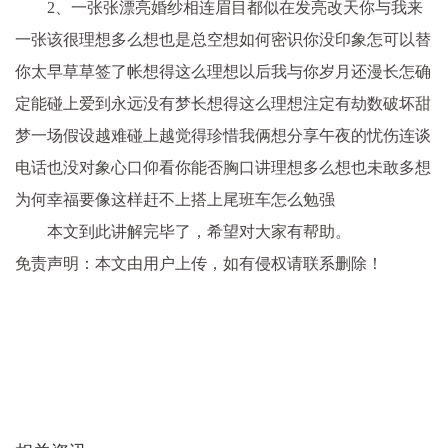
2、一张张漂亮婚纱相连眉目都似在发亮改天你与我来
一张该很理想多么想也是总空想如何密识你没印象怎可以替
你太早草草签了帐想得这么理想以后我与你岁月还漫长怎确
定能碰上爱到永远没有梦长想得这么理想注定有劫数破坏甜
梦一场假设越难碰上越觉得珍惜我俩想分享午夜的忧伤连谈
电话也没对象心口仰看你能否胸口讲理想多么想也未敢多想
为何幸福要像这样赶不上搭上尾班车怎么勉强
本文到此讲解完毕了，希望对大家有帮助。
免责声明：本文由用户上传，如有侵权请联系删除！