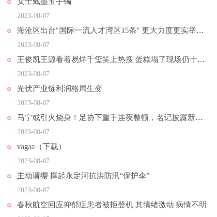
女士戴墨玉手镯
2023-08-07
海沧区出台"国际一流人才湾区15条" 更大力度更实举措招才引智
2023-08-07
王俊凯王源看着易烊千玺笑上热搜 蛋糕塌了现场仍十分欢乐
2023-08-07
光伏产业链利润格局生变
2023-08-07
马宁或引火烧身！足协下重手连夜整顿，名记披露新进展，拍手叫好
2023-08-07
vagaa（下载）
2023-08-07
主动请缨 撑起永定河抗洪防汛“保护伞”
2023-08-07
春秋航空回应抑郁症患者被拒登机 其情绪激动 病情不明