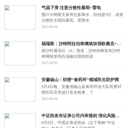
气温下滑 注意分散性暴雨+雷电
预计今明两天泉州仍多降水，特别是9日，或有
分散性大雨到暴雨。受降水
2023-08-09
福瑞斯：沙特阿拉伯将继续加强欧佩克+预防性努力以支持市场稳定
据沙特通讯社（A）报道，沙特内阁宣布沙特
将继续加强石油输出国组织及
2023-08-09
安徽砀山：织密“食药环”领域民生防护网
8月4日晚，安徽省砀山县食药环侦大队民警对
辖区药店等进行安全检查，了
2023-08-09
中证协发布证券公司内审规则 强化风险防范能力
8月8日，中国证券业协会（以下简称“中证