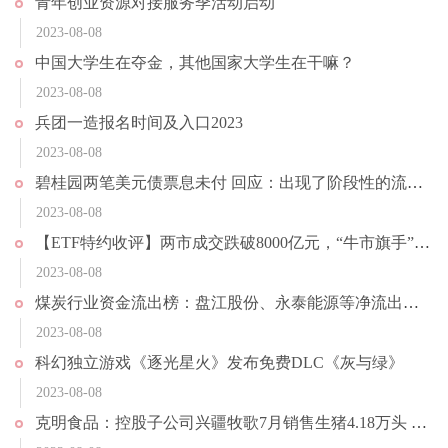
青年创业资源对接服务季活动启动
2023-08-08
中国大学生在夺金，其他国家大学生在干嘛？
2023-08-08
兵团一造报名时间及入口2023
2023-08-08
碧桂园两笔美元债票息未付 回应：出现了阶段性的流动性压力
2023-08-08
【ETF特约收评】两市成交跌破8000亿元，“牛市旗手”盘中巨震，化工ETF（516020）逆市走强，行情风格转向？
2023-08-08
煤炭行业资金流出榜：盘江股份、永泰能源等净流出资金居前
2023-08-08
科幻独立游戏《逐光星火》发布免费DLC《灰与绿》
2023-08-08
克明食品：控股子公司兴疆牧歌7月销售生猪4.18万头 环比增长61.58%