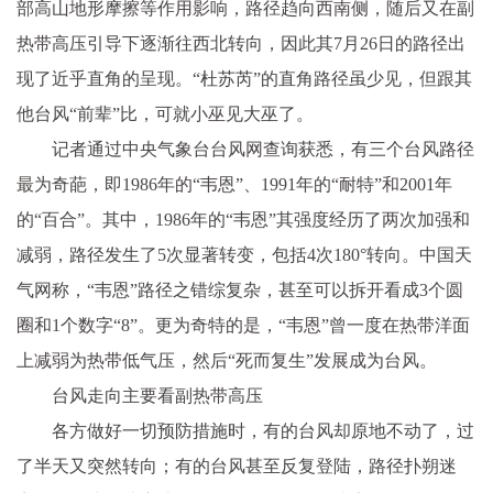
部高山地形摩擦等作用影响，路径趋向西南侧，随后又在副
热带高压引导下逐渐往西北转向，因此其7月26日的路径出
现了近乎直角的呈现。“杜苏芮”的直角路径虽少见，但跟其
他台风“前辈”比，可就小巫见大巫了。
记者通过中央气象台台风网查询获悉，有三个台风路径
最为奇葩，即1986年的“韦恩”、1991年的“耐特”和2001年
的“百合”。其中，1986年的“韦恩”其强度经历了两次加强和
减弱，路径发生了5次显著转变，包括4次180°转向。中国天
气网称，“韦恩”路径之错综复杂，甚至可以拆开看成3个圆
圈和1个数字“8”。更为奇特的是，“韦恩”曾一度在热带洋面
上减弱为热带低气压，然后“死而复生”发展成为台风。
台风走向主要看副热带高压
各方做好一切预防措施时，有的台风却原地不动了，过
了半天又突然转向；有的台风甚至反复登陆，路径扑朔迷