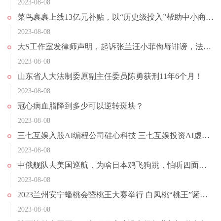
2023-08-08
菜鸟裹裹上线13亿元补贴，以“历史级投入”帮助中小商家降低寄件成本
2023-08-08
大S工作室发律师声明，起诉张兰汪小菲侮辱诽谤，法院已立案
2023-08-08
山东省人大法制委原副主任委员陈勇获刑11年6个月！
2023-08-08
冠心病血脂降到多少可以逆转斑块？
2023-08-08
三七互娱入股AI编程公司硅心科技 三七互娱投资AI虚拟编程机器人研发商
2023-08-08
中俄舰队去美国巡航，为啥日本鸡飞狗跳，怕听四面楚歌不妨直接说
2023-08-08
2023兰州安宁蟠桃会暨桃王大赛举行 白凤桃“桃王”诞生 平均单果重量434.5克
2023-08-08