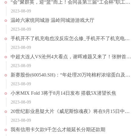
“会”聚群英，迎“篮”而上！会同县第三届“工会杯”职工篮球赛开赛
2023-08-09
温岭六家统同城游 温岭同城游游戏大厅
2023-08-09
手机开不了机充电也没反应怎么修_手机开不了机充电也没反应怎么办
2023-08-09
中超大连人VS沧州4大看点，谢晖难题又来了！张翀首发？央视直播
2023-08-09
新赛股份(600540.SH)：“年处理20万吨棉籽浓缩蛋白及精深加工项目”预计2023年10月正式投产
2023-08-09
小米MIX Fold 3将于8月14日发布 搭载5X潜望长焦
2023-08-09
20世纪影业悬疑大片《威尼斯惊魂夜》将在9月15日中国内地同步北美上映
2023-08-09
我有信用卡欠款9千怎么才能延长分期还款期