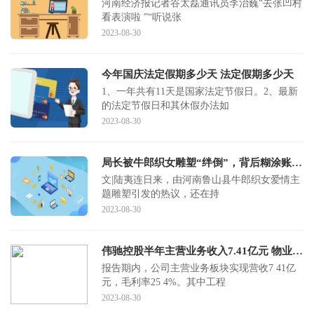
河南经济报记者谷太磊通讯员李治巍“去张凹村
看表演啦 ”“听说张
2023-08-30
今年国庆法定假期多少天 法定假期多少天
1、一年共有11天是国家法定节假日。2、最新
的法定节假日和其休假办法如
2023-08-30
局长被牛郎织女雕塑“绊倒”，背后糊涂账还要查清楚
文|陆夷连日来，由河南鲁山县牛郎织女爱情主
题雕塑引发的热议，还在持
2023-08-30
伟驰控股半年主营业务收入7.41亿元 物业管理收入655.23万元
报告期内，公司主营业务板块实现营收7 41亿
元，毛利率25 4%。其中工程
2023-08-30