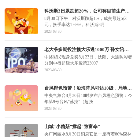
科沃斯3日累跌超20%，公司称目前生产经营活动正常，日常经营情况未发生重大变化
8月30日下午，科沃斯跌超1%，成交额超5亿
元，换手率达1 69%。科沃斯8月
2023-08-30
老大爷多期投注揽大乐透1000万 孙女陪伴温馨兑奖
中奖彩民现身兑奖8月23日，沈阳、大连购彩者
分别中得超级大乐透第23097
2023-08-30
台风橙色预警！沿海阵风可达10级，局地大暴雨！登陆时间预测
中央气象台8月30日10时发布台风橙色预警：今
年第9号台风“苏拉”（超强
2023-08-30
山城“小菌菇”撑起“致富伞”
央广网丽水8月30日消息它是一座有着86%森林