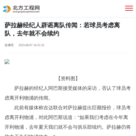
萨拉赫经纪人辟谣离队传闻：若球员考虑离
队，去年就不会续约
直播吧 2023-08-07 16:55:35
【资料图】
萨拉赫的经纪人阿巴斯接受媒体的采访，否认了球员考
虑离开利物浦的传闻。
此前有媒体称吉达联合对萨拉赫提出巨额报价，球员考
虑离开利物浦，对此阿巴斯说道：“如果我们考虑在今年离
开利物浦，去年夏天我们就不会与俱乐部续约。萨拉赫仍将