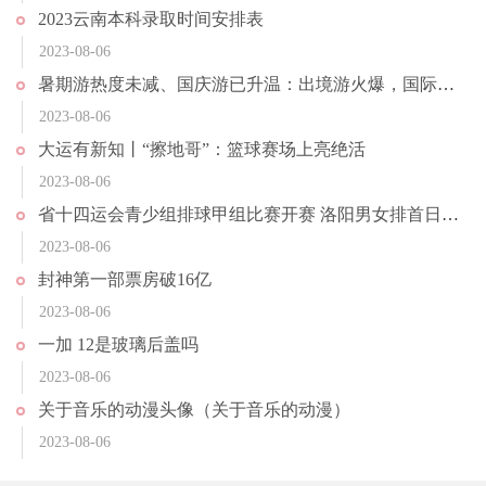
2023云南本科录取时间安排表
2023-08-06
暑期游热度未减、国庆游已升温：出境游火爆，国际机票涨幅近200%
2023-08-06
大运有新知丨“擦地哥”：篮球赛场上亮绝活
2023-08-06
省十四运会青少组排球甲组比赛开赛 洛阳男女排首日取得“开门红”
2023-08-06
封神第一部票房破16亿
2023-08-06
一加 12是玻璃后盖吗
2023-08-06
关于音乐的动漫头像（关于音乐的动漫）
2023-08-06