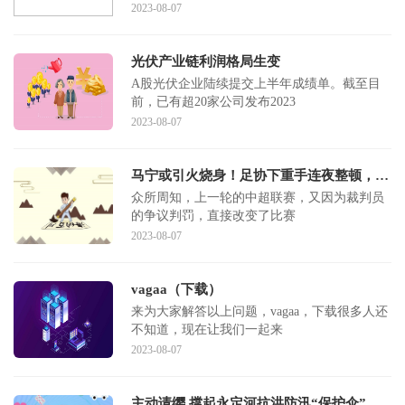
2023-08-07
光伏产业链利润格局生变
A股光伏企业陆续提交上半年成绩单。截至目
前，已有超20家公司发布2023
2023-08-07
马宁或引火烧身！足协下重手连夜整顿，名记披露新进展，拍手叫好
众所周知，上一轮的中超联赛，又因为裁判员
的争议判罚，直接改变了比赛
2023-08-07
vagaa（下载）
来为大家解答以上问题，vagaa，下载很多人还
不知道，现在让我们一起来
2023-08-07
主动请缨 撑起永定河抗洪防汛“保护伞”