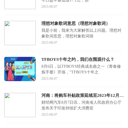
今日盘中最低报17 2元，创
2023-08-07
理想对象歌词意思（理想对象歌词）
我是小前，我来为大家解答以上问题。理想对
象歌词意思，理想对象歌词很
2023-08-07
TFBOYS十年之约，我们在围观什么？
8月6日，以TFBOYS经典成名曲之一《青春修
炼手册》开场，“TFBOYS十年之
2023-08-07
河南：将购车补贴政策延续至2023年12月底 对在省内新购汽车的消费者按照购车价格的5%给予补贴
财经网汽车8月7日讯，河南省人民政府办公厅
发布关于印发持续扩大消费若
2023-08-07