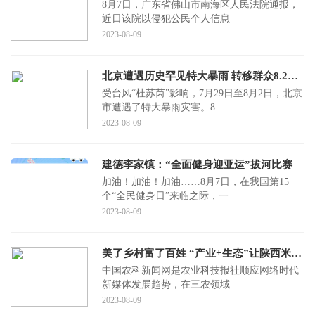
8月7日，广东省佛山市南海区人民法院通报，
近日该院以侵犯公民个人信息
2023-08-09
北京遭遇历史罕见特大暴雨 转移群众8.2万余人
受台风“杜苏芮”影响，7月29日至8月2日，北京
市遭遇了特大暴雨灾害。8
2023-08-09
建德李家镇：“全面健身迎亚运”拔河比赛
加油！加油！加油……8月7日，在我国第15
个“全民健身日”来临之际，一
2023-08-09
美了乡村富了百姓 “产业+生态”让陕西米脂旧貌换新颜
中国农科新闻网是农业科技报社顺应网络时代
新媒体发展趋势，在三农领域
2023-08-09