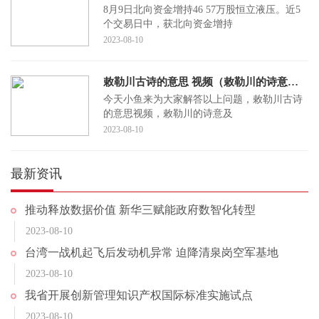
8月9日北向资金增持46 57万股恒立液压。近5
个交易日中，获北向资金增持
2023-08-10
敕勒川古诗的意思 视频（敕勒川的诗意及赏析）
今天小鱼来为大家解答以上问题，敕勒川古诗
的意思视频，敕勒川的诗意及
2023-08-10
最新资讯
推动释放数据价值 新华三赋能政府数智化转型
2023-08-10
台湾一战机起飞后发动机异常 迫降清泉岗空军基地
2023-08-10
我省开展创新管理知识产权国际标准实施试点
2023-08-10