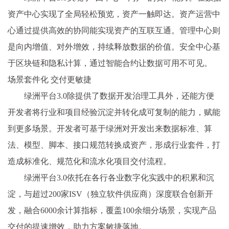
资产中心实现了全局轻松预览，资产一触即达。资产运营中
心通过提供高效的协同能实现资产的互联互通。管理中心则
是向内增值、对外增效，持续释放数据的价值。安全中心基
于区块链和隐私计算，通过智能合约让数据可用不可见。
场景套件化 交付更敏捷
绿洲平台3.0除提供了数据开发治理工具外，还能方便
开发者将行业和项目经验沉淀并转化成可复制的能力，赋能
到更多场景。开发者可基于绿洲对开发出来数据标准、算
法、模型、脚本、接口规范转换成资产，形成行业套件，打
造成标准化、规范化和流水化项目交付流程。
绿洲平台3.0依托在各行各业数字化实践中的积累和沉
淀，与超过200家ISV（独立软件供应商）深度联合创新开
发，融合6000余计算指标，覆盖100余细分场景，实现产品
交付的提速增效，助力方案敏捷落地。