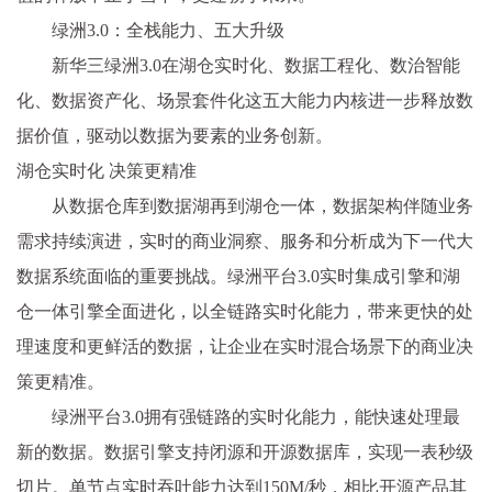
绿洲3.0：全栈能力、五大升级
新华三绿洲3.0在湖仓实时化、数据工程化、数治智能
化、数据资产化、场景套件化这五大能力内核进一步释放数
据价值，驱动以数据为要素的业务创新。
湖仓实时化 决策更精准
从数据仓库到数据湖再到湖仓一体，数据架构伴随业务
需求持续演进，实时的商业洞察、服务和分析成为下一代大
数据系统面临的重要挑战。绿洲平台3.0实时集成引擎和湖
仓一体引擎全面进化，以全链路实时化能力，带来更快的处
理速度和更鲜活的数据，让企业在实时混合场景下的商业决
策更精准。
绿洲平台3.0拥有强链路的实时化能力，能快速处理最
新的数据。数据引擎支持闭源和开源数据库，实现一表秒级
切片。单节点实时吞吐能力达到150M/秒，相比开源产品其