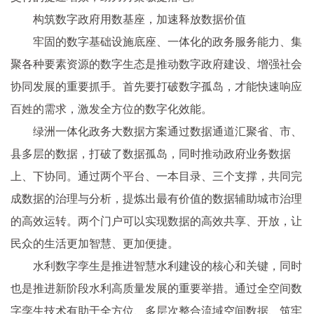
构筑数字政府用数基座，加速释放数据价值
牢固的数字基础设施底座、一体化的政务服务能力、集
聚各种要素资源的数字生态是推动数字政府建设、增强社会
协同发展的重要抓手。首先要打破数字孤岛，才能快速响应
百姓的需求，激发全方位的数字化效能。
绿洲一体化政务大数据方案通过数据通道汇聚省、市、
县多层的数据，打破了数据孤岛，同时推动政府业务数据
上、下协同。通过两个平台、一本目录、三个支撑，共同完
成数据的治理与分析，提炼出最有价值的数据辅助城市治理
的高效运转。两个门户可以实现数据的高效共享、开放，让
民众的生活更加智慧、更加便捷。
水利数字孪生是推进智慧水利建设的核心和关键，同时
也是推进新阶段水利高质量发展的重要举措。通过全空间数
字孪生技术有助于全方位、多层次整合流域空间数据、筑牢