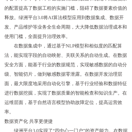
的配置提高了数据工程的实施门槛，阻碍了数据要素价值的
释放。绿洲平台3.0将AI算法模型应用到数据集成、数据开
发、产品维护等业务全生命周期，大大降低数据治理成本和
使用门槛，全面提升治理效率。
在数据集成中，通过基于NLP模型和相似度的匹配算
法，能实现字段的自动映射、关联关系的自动生成。在数据
安全方面，能基于行业的数据规范，实现敏感数据的自动分
级、智能切片，做到敏感数据零泄露。在数据开发治理层
面，最大限度地采用自动化引擎，基于行业经验和数据特征
进行数据挖掘，实现了数据质量的智能检查和知识生产。在
运维层面，基于自然语言模型协助故障定位，提高运营效
率。
数据资产化 共享更便捷
绿洲平台3.0实现了“四中心一门户”的资产能力。在数据