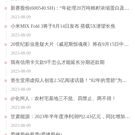
新赛股份(600540.SH)：“年处理20万吨棉籽浓缩蛋白及精深加工项目”预计2023年10月正式投产
2023-08-09
小米MIX Fold 3将于8月14日发布 搭载5X潜望长焦
2023-08-09
20世纪影业悬疑大片《威尼斯惊魂夜》将在9月15日中国内地同步北美上映
2023-08-09
我有信用卡欠款9千怎么才能延长分期还款期
2023-08-09
资生堂用虚拟人创造2.5亿阅读话题！“82年的雪碧”为何两天售罄？
2023-08-09
@化州人：农村宅基地三不批、四禁止、两不得！
2023-08-09
甘肃能源：2023年半年度净利润约2.43亿元，同比增加66.18%
2023-08-09
爱建股份股票(爱建股份)