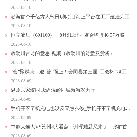
2023-08-10
渤海首个千亿方大气田I期项目海上平台在工厂建造完工
2023-08-10
恒立液压（601100）：8月9日北向资金增持46.57万股
2023-08-10
敕勒川古诗的意思 视频（敕勒川的诗意及赏析）
2023-08-10
“会”聚群英，迎“篮”而上！会同县第三届“工会杯”职工篮球赛开赛
2023-08-09
温岭六家统同城游 温岭同城游游戏大厅
2023-08-09
手机开不了机充电也没反应怎么修_手机开不了机充电也没反应怎么办
2023-08-09
中超大连人VS沧州4大看点，谢晖难题又来了！张翀首发？央视直播
2023-08-09