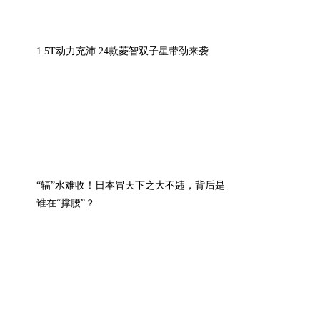
1.5T动力充沛 24款菱智双子星带劲来袭
“辐”水难收！日本冒天下之大不韪，背后是
谁在“撑腰”？