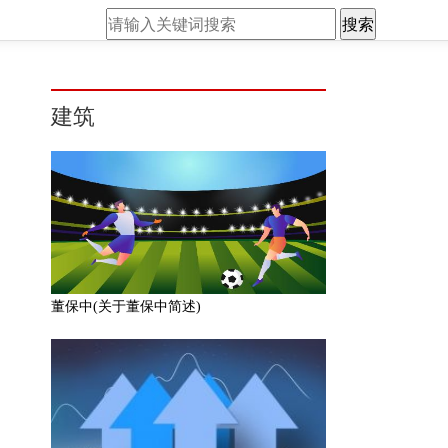
搜索
建筑
董保中(关于董保中简述)