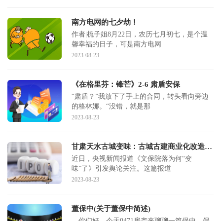
南方电网的七夕劫！
作者|梳子姐8月22日，农历七月初七，是个温
馨幸福的日子，可是南方电网
2023-08-23
《在格里芬：锋芒》2-6 肃盾安保
“肃盾？”我放下了手上的合同，转头看向旁边
的格林娜。“没错，就是那
2023-08-23
甘肃天水古城变味：古城古建商业化改造当适度、合理丨快评
近日，央视新闻报道《文保院落为何“变
味”了》引发舆论关注。这篇报道
2023-08-23
董保中(关于董保中简述)
，你们好，今天0471房产来聊聊一篇保中，保