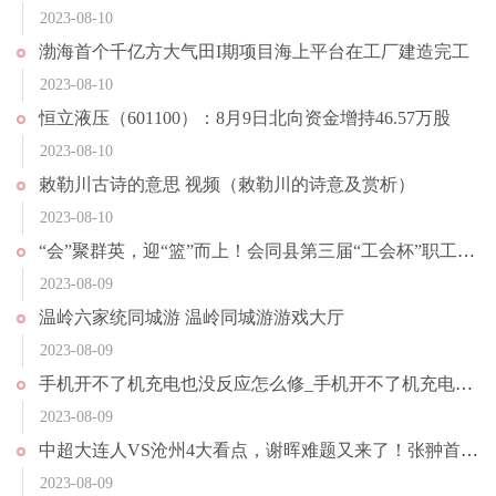
2023-08-10
渤海首个千亿方大气田I期项目海上平台在工厂建造完工
2023-08-10
恒立液压（601100）：8月9日北向资金增持46.57万股
2023-08-10
敕勒川古诗的意思 视频（敕勒川的诗意及赏析）
2023-08-10
“会”聚群英，迎“篮”而上！会同县第三届“工会杯”职工篮球赛开赛
2023-08-09
温岭六家统同城游 温岭同城游游戏大厅
2023-08-09
手机开不了机充电也没反应怎么修_手机开不了机充电也没反应怎么办
2023-08-09
中超大连人VS沧州4大看点，谢晖难题又来了！张翀首发？央视直播
2023-08-09