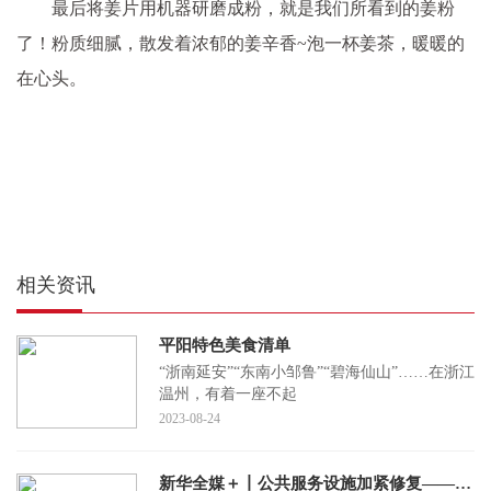
最后将姜片用机器研磨成粉，就是我们所看到的姜粉
了！粉质细腻，散发着浓郁的姜辛香~泡一杯姜茶，暖暖的
在心头。
相关资讯
平阳特色美食清单
“浙南延安”“东南小邹鲁”“碧海仙山”……在浙江
温州，有着一座不起
2023-08-24
新华全媒＋丨公共服务设施加紧修复——河北涿州受灾一线采访见闻