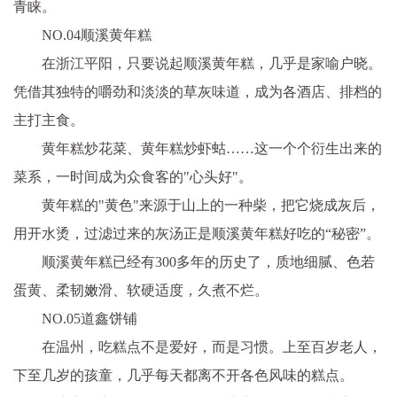
青睐。
NO.04顺溪黄年糕
在浙江平阳，只要说起顺溪黄年糕，几乎是家喻户晓。
凭借其独特的嚼劲和淡淡的草灰味道，成为各酒店、排档的
主打主食。
黄年糕炒花菜、黄年糕炒虾蛄……这一个个衍生出来的
菜系，一时间成为众食客的"心头好"。
黄年糕的"黄色"来源于山上的一种柴，把它烧成灰后，
用开水烫，过滤过来的灰汤正是顺溪黄年糕好吃的“秘密”。
顺溪黄年糕已经有300多年的历史了，质地细腻、色若
蛋黄、柔韧嫩滑、软硬适度，久煮不烂。
NO.05道鑫饼铺
在温州，吃糕点不是爱好，而是习惯。上至百岁老人，
下至几岁的孩童，几乎每天都离不开各色风味的糕点。