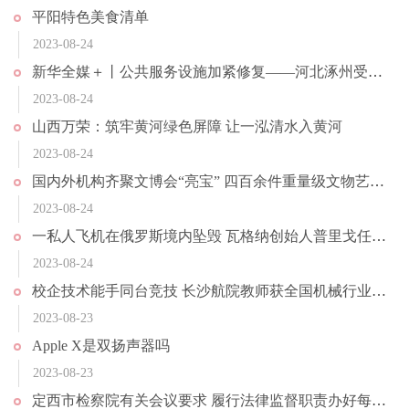
平阳特色美食清单
2023-08-24
新华全媒＋丨公共服务设施加紧修复——河北涿州受灾一线采访见闻
2023-08-24
山西万荣：筑牢黄河绿色屏障 让一泓清水入黄河
2023-08-24
国内外机构齐聚文博会“亮宝” 四百余件重量级文物艺术品将首次亮相
2023-08-24
一私人飞机在俄罗斯境内坠毁 瓦格纳创始人普里戈任在乘机名单上
2023-08-24
校企技术能手同台竞技 长沙航院教师获全国机械行业技能竞赛一等奖
2023-08-23
Apple X是双扬声器吗
2023-08-23
定西市检察院有关会议要求 履行法律监督职责办好每一个案件