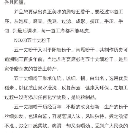
香且回甜。
并且想要做出真正美味的腾蛟五香干，要经过18道工
序。从泡豆、磨豆、煮豆、过滤、成形、挤压、手压、手
包...到最后调味，每一道工序都不能马虎。
NO.03五十丈粉干
五十丈粉干又叫平阳细粉干、南雁粉干，其制作历史可
追溯到三百多年前。当地凡有宴席必有五十丈细粉干，是居
家馈赠亲友的首选土特产。
五十丈细粉干秉承传统，以细、韧、白出名，选用优质
稻米，以优质山泉水浸洗，反复蒸煮，健康又环保，在加工
过程中没有添加任何化学物质，是纯粮制品。
五十丈细粉干历经百年，不断的改良创新，生产的粉干
丝细如发，色泽白皙，容易烹调入味，风味独特。煮之汤清
不混，炒之口感柔软、爽滑，却又有嚼劲，受到广大民众的