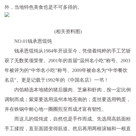
外，当地特色美食也是不可多得的。
(相关资料图)
NO.01钱承恩馄饨
钱承恩馄饨从1984年开设至今，凭借着纯粹的手工艺斩
获了无数奖项荣誉。2001年的首届“温州名小吃”称号、2003
年被评为的“中华名小吃”称号、2009年被命名为“中华餐饮
名店"。更是记载于1992年的《中国名店》一书！
内馅精选本地猪的猪后腿肉、芝麻和虾肉，按一定比例
调制而成；紫菜要选用温州本地苍南的；蛋丝要选用鸭蛋，
并在铁锅中耐心地一圈圈煎至而成才富有韧性。
而这儿的馄饨皮，自然也是手作而成。先选用高筋面粉
手工揉捏，直至面团变得筋道。然后再用两根滚轴和一根直