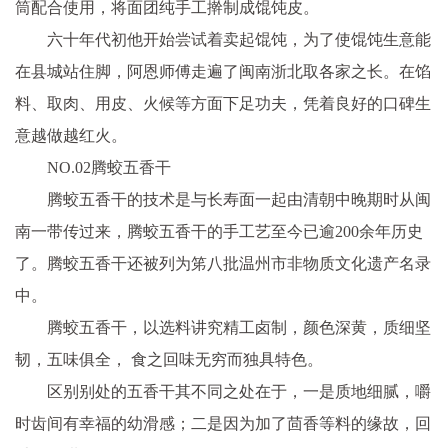
筒配合使用，将面团纯手工擀制成馄饨皮。
六十年代初他开始尝试着卖起馄饨，为了使馄饨生意能
在县城站住脚，阿恩师傅走遍了闽南浙北取各家之长。在馅
料、取肉、用皮、火候等方面下足功夫，凭着良好的口碑生
意越做越红火。
NO.02腾蛟五香干
腾蛟五香干的技术是与长寿面一起由清朝中晚期时从闽
南一带传过来，腾蛟五香干的手工艺至今已逾200余年历史
了。腾蛟五香干还被列为笫八批温州市非物质文化遗产名录
中。
腾蛟五香干，以选料讲究精工卤制，颜色深黄，质细坚
韧，五味俱全， 食之回味无穷而独具特色。
区别别处的五香干其不同之处在于，一是质地细腻，嚼
时齿间有幸福的幼滑感；二是因为加了茴香等料的缘故，回