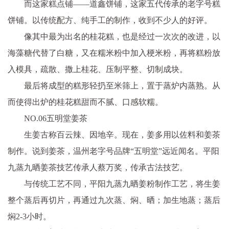
而这家糕点铺——道鑫饼铺，这家五代传承的老字号糕
饼铺。以传统配方、纯手工的制作，收到不少人的好评。
像其中最为出名的桂花糕，也是经过一次次的改进，以
海藻糖代替了白糖，又在糯米粉中加入梗米粉，再将糕粉放
入模具，疏散、撒上桂花、压制平整、切制成块。
最后将成型的糕形轻扔至米筛上，置于蒸炉内蒸熟。从
而使得出炉的桂花糕甜而不腻、口感软糯。
NO.06五明堂姜茶
生姜古称百云辣、因地辛。现在，姜多用以佐料和姜茶
制作。说到姜茶，温州老字号品牌“五明堂”远近闻名。平阳
九蒸九晒姜茶技艺传承人蔡万奖，传承古法技艺。
与传统工艺不同，平阳九蒸九晒姜粉制作工艺，将生姜
整个蒸后再切片，再通过九次蒸、焖、晒；加生地蒸；蒸后
焖2-3小时。