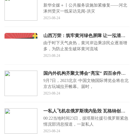
新华全媒＋丨公共服务设施加紧修复——河北
涿州受灾一线采访见闻-洪灾
2023-08-24
山西万荣：筑牢黄河绿色屏障 让一泓清水入黄河
由于时下天气炎热，黄河岸边乘凉民众逐渐增
多，为防止发生破坏黄河流域
2023-08-24
国内外机构齐聚文博会“亮宝” 四百余件重量级文物艺术品将首次亮相
9月7日，2023北京·中国文物国际博览会将在北
京古玩城拉开帷幕。届时，
2023-08-24
一私人飞机在俄罗斯境内坠毁 瓦格纳创始人普里戈任在乘机名单上
00:22当地时间23日，据塔斯社援引俄罗斯紧急
情况部消息报道，一架私人
2023-08-24